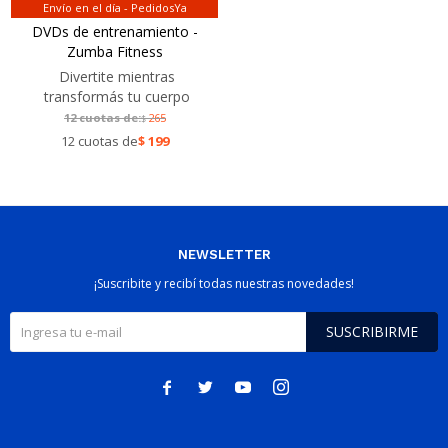
Envío en el día - PedidosYa
DVDs de entrenamiento -
Zumba Fitness
Divertite mientras
transformás tu cuerpo
12 cuotas de:
265
$
12 cuotas de
$
199
NEWSLETTER
¡Suscribite y recibí todas nuestras novedades!
SUSCRIBIRME



