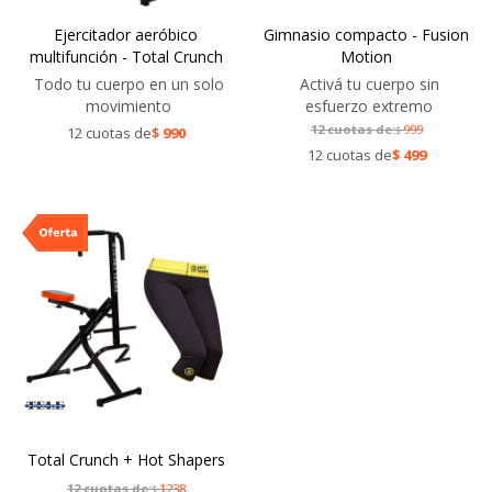
Ejercitador aeróbico
Gimnasio compacto - Fusion
multifunción - Total Crunch
Motion
Todo tu cuerpo en un solo
Activá tu cuerpo sin
movimiento
esfuerzo extremo
12 cuotas de:
999
12 cuotas de
$
990
$
12 cuotas de
$
499
Total Crunch + Hot Shapers
12 cuotas de:
1238
$