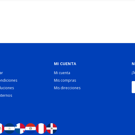
MI CUENTA
N
¡
ar
Mi cuenta
ondiciones
Mis compras
luciones
Mis direcciones
xternos