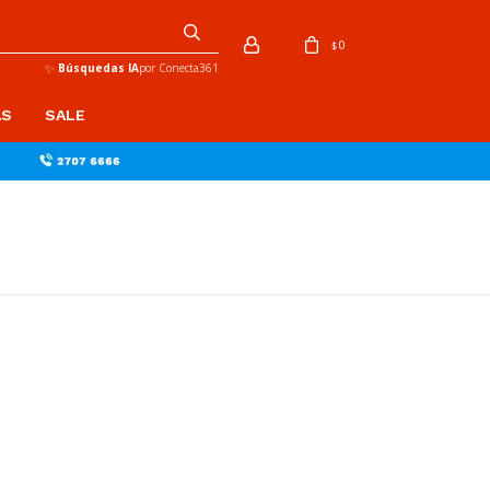
0
$
✨
Búsquedas IA
por Conecta361
AS
SALE