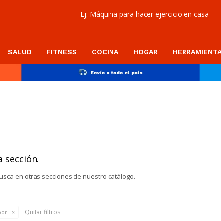
SALUD
FITNESS
COCINA
HOGAR
HERRAMIENT
 sección.
busca en otras secciones de nuestro catálogo.
Quitar filtros
por